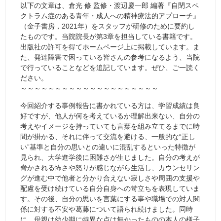
以下の文章は、倉光 修 監修・渡辺慶一郎 編著『自閉スペ
クトラム症のある青年・成人への精神療法的アプローチ』
（金子書房，2021年）をスタッフが研修のために要約し
たものです。当院院長が第3章を担当している書籍です。
出版社の許可を得てホームページ上に掲載しています。ま
た、発達障害で困っている皆さんの参考になるよう、当院
で行っていることなどを追記しています。ぜひ、ご一読く
ださい。
～～～～～～～～～～～～～～～～～～～～
今回紹介する事例報告に書かれている方は、学習成績は良
好ですが、他人が何を考えているか理解出来ない、自分の
考えやイメージを持っていても言葉を組み立てるまでに時
間が掛かる、それに伴って交流を避ける、一般的な“正し
い”基準と自分の思いとの違いに混乱するといった特徴が
見られ、大学進学後に困難さが生じました。自分の考えが
脅かされる怖さや怒りが感じながら生活し、カウンセリン
グが進む中で他者と分かり合えない寂しさや周囲の支援や
配慮を受け続けている自分自身への苛立ちを表現していま
す。その後、自分の思いを言葉にする事や職場での対人関
係に対する不安や葛藤について語られ続けました。同時
に、母親は幼少期に特異な点は無かったものの本人の様子