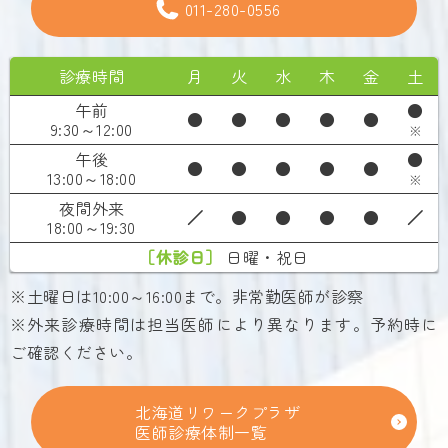
011-280-0556
診療時間
月
火
水
木
金
土
午前
●
●
●
●
●
●
9:30～12:00
※
午後
●
●
●
●
●
●
13:00～18:00
※
夜間外来
／
●
●
●
●
／
18:00～19:30
［休診日］
日曜・祝日
※土曜日は10:00～16:00まで。非常勤医師が診察
※外来診療時間は担当医師により異なります。予約時に
ご確認ください。
北海道リワークプラザ
医師診療体制一覧