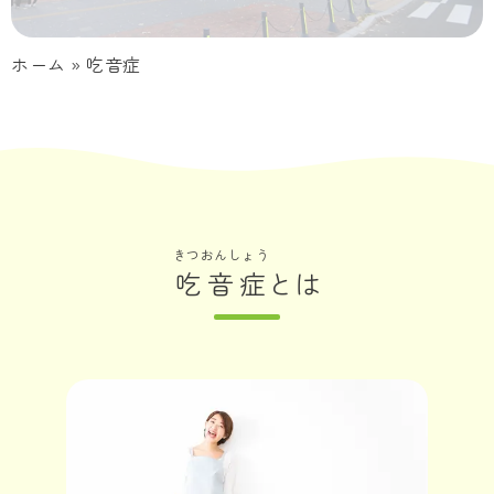
ホーム
»
吃音症
きつおんしょう
吃音症
とは