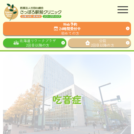
Web予約
24時間受付中
初めての方
北海道リワークプラザ
分院
2回目以降の方
2回目以降の方
吃音症