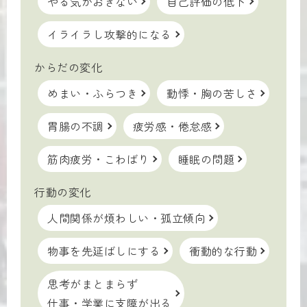
やる気がおきない
自己評価の低下
イライラし攻撃的になる
からだの変化
めまい・ふらつき
動悸・胸の苦しさ
胃腸の不調
疲労感・倦怠感
筋肉疲労・こわばり
睡眠の問題
行動の変化
人間関係が煩わしい・孤立傾向
物事を先延ばしにする
衝動的な行動
思考がまとまらず
仕事・学業に支障が出る