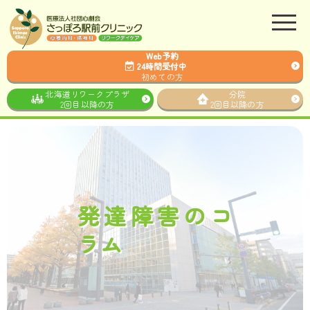
Web予約
24時間受付中
初めての方
北海道リワークプラザ
分院
2回目以降の方
2回目以降の方
発達障害のコ
ラム