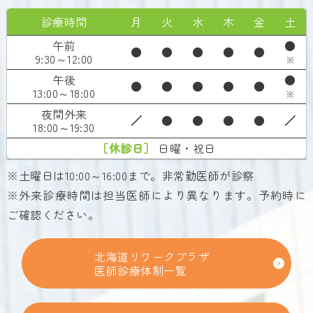
診療時間
月
火
水
木
金
土
午前
●
●
●
●
●
●
9:30～12:00
※
午後
●
●
●
●
●
●
13:00～18:00
※
夜間外来
／
●
●
●
●
／
18:00～19:30
［休診日］
日曜・祝日
※土曜日は10:00～16:00まで。非常勤医師が診察
※外来診療時間は担当医師により異なります。予約時に
ご確認ください。
北海道リワークプラザ
医師診療体制一覧