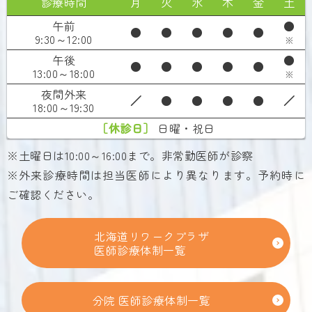
診療時間
月
火
水
木
金
土
午前
●
●
●
●
●
●
9:30～12:00
※
午後
●
●
●
●
●
●
13:00～18:00
※
夜間外来
／
●
●
●
●
／
18:00～19:30
［休診日］
日曜・祝日
※土曜日は10:00～16:00まで。非常勤医師が診察
※外来診療時間は担当医師により異なります。予約時に
ご確認ください。
北海道リワークプラザ
医師診療体制一覧
分院 医師診療体制一覧