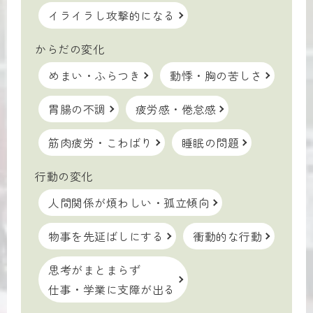
イライラし攻撃的になる
からだの変化
めまい・ふらつき
動悸・胸の苦しさ
胃腸の不調
疲労感・倦怠感
筋肉疲労・こわばり
睡眠の問題
行動の変化
人間関係が煩わしい・孤立傾向
物事を先延ばしにする
衝動的な行動
思考がまとまらず
仕事・学業に支障が出る