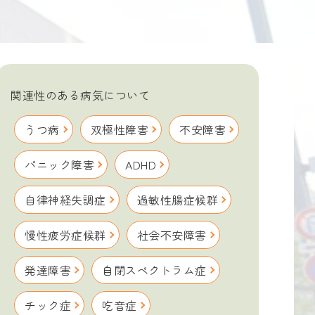
関連性のある病気について
うつ病
双極性障害
不安障害
パニック障害
ADHD
自律神経失調症
過敏性腸症候群
慢性疲労症候群
社会不安障害
発達障害
自閉スペクトラム症
チック症
吃音症