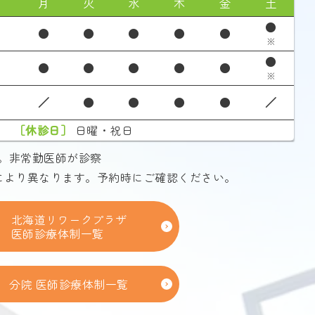
月
火
水
木
金
土
●
●
●
●
●
●
※
●
●
●
●
●
●
※
／
●
●
●
●
／
［休診日］
日曜・祝日
0まで。非常勤医師が診察
により異なります。予約時にご確認ください。
北海道リワークプラザ
医師診療体制一覧
分院 医師診療体制一覧